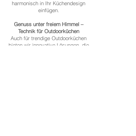
harmonisch in Ihr Küchendesign
einfügen.
Genuss unter freiem Himmel –
Technik für Outdoorküchen
Auch für trendige Outdoorküchen
bieten wir innovative Lösungen, die
den hohen Anforderungen im
Aussenbereich gerecht werden.
Wetterbeständige Soundsysteme
und Monitore sorgen für das perfekte
Erlebnis – für kulinarischen und
klanglichen Genuss in der warmen
Jahreszeit.
zurück