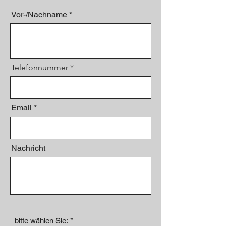
Vor-/Nachname
Telefonnummer
Email
Nachricht
P
bitte wählen Sie:
*