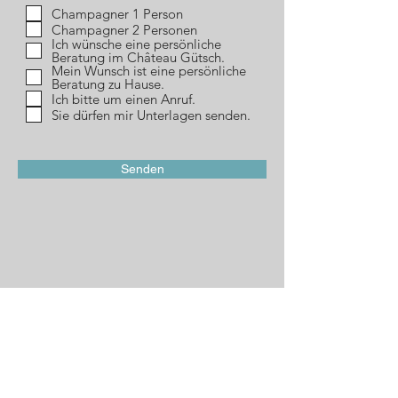
f
Champagner 1 Person
l
Champagner 2 Personen
i
Ich wünsche eine persönliche
c
Beratung im Château Gütsch.
h
Mein Wunsch ist eine persönliche
t
Beratung zu Hause.
f
e
Ich bitte um einen Anruf.
l
Sie dürfen mir Unterlagen senden.
d
Senden